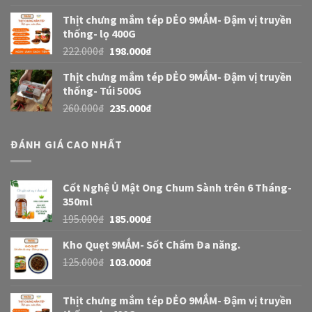
Thịt chưng mắm tép DẺO 9MẮM- Đậm vị truyền
thống- lọ 400G
222.000
₫
198.000
₫
Thịt chưng mắm tép DẺO 9MẮM- Đậm vị truyền
thống- Túi 500G
260.000
₫
235.000
₫
ĐÁNH GIÁ CAO NHẤT
Cốt Nghệ Ủ Mật Ong Chum Sành trên 6 Tháng-
350ml
195.000
₫
185.000
₫
Kho Quẹt 9MẮM- Sốt Chấm Đa năng.
125.000
₫
103.000
₫
Thịt chưng mắm tép DẺO 9MẮM- Đậm vị truyền