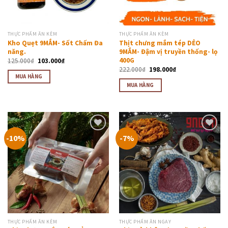
THỰC PHẨM ĂN KÈM
THỰC PHẨM ĂN KÈM
Kho Quẹt 9MẮM- Sốt Chấm Đa
Thịt chưng mắm tép DẺO
năng.
9MẮM- Đậm vị truyền thống- lọ
400G
125.000
₫
103.000
₫
222.000
₫
198.000
₫
MUA HÀNG
MUA HÀNG
-10%
-7%
Thêm
Thêm
vào
vào
thực
thực
đơn
đơn
yêu
yêu
thích
thích
THỰC PHẨM ĂN KÈM
THỰC PHẨM ĂN NGAY