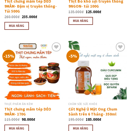
Thịt chưng mắm tép DẺO
Thịt Bò khô sợi truyền thống
9MẮM- Đậm vị truyền thống-
9NGON- túi 100G
Túi 500G
135.000
₫
125.000
₫
260.000
₫
235.000
₫
MUA HÀNG
MUA HÀNG
-15%
-5%
Thêm
Thêm
vào
vào
thực
thực
đơn
đơn
yêu
yêu
thích
thích
THỰC PHẨM ĂN KÈM
CHĂM SÓC SỨC KHỎE
Thịt chưng mắm tép DẺO
Cốt Nghệ Ủ Mật Ong Chum
9MẮM- 170G
Sành trên 6 Tháng- 350ml
115.000
₫
98.000
₫
195.000
₫
185.000
₫
MUA HÀNG
MUA HÀNG