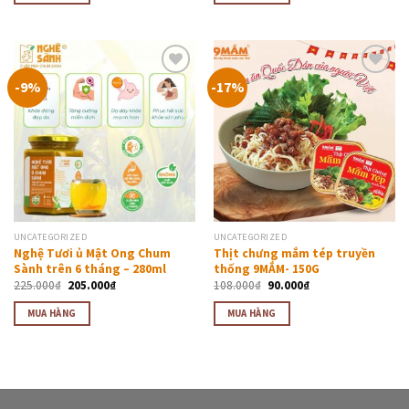
-9%
-17%
Thêm
Thêm
vào
vào
thực
thực
đơn
đơn
yêu
yêu
thích
thích
UNCATEGORIZED
UNCATEGORIZED
Nghệ Tươi ủ Mật Ong Chum
Thịt chưng mắm tép truyền
Sành trên 6 tháng – 280ml
thống 9MẮM- 150G
225.000
₫
205.000
₫
108.000
₫
90.000
₫
MUA HÀNG
MUA HÀNG