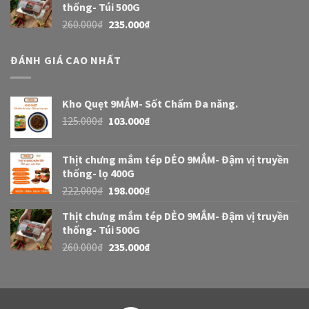
thống- Túi 500G
260.000
₫
235.000
₫
ĐÁNH GIÁ CAO NHẤT
Kho Quẹt 9MẮM- Sốt Chấm Đa năng.
125.000
₫
103.000
₫
Thịt chưng mắm tép DẺO 9MẮM- Đậm vị truyền
thống- lọ 400G
222.000
₫
198.000
₫
Thịt chưng mắm tép DẺO 9MẮM- Đậm vị truyền
thống- Túi 500G
260.000
₫
235.000
₫