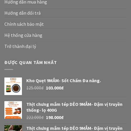
Hướng dẫn mua hàng
Hướng dẫn đổi trả
Chính sách bảo mật
Hệ thống cửa hàng
Trở thành đại lý
ĐƯỢC QUAN TÂM NHẤT
Kho Quẹt 9MẮM- Sốt Chấm Đa năng.
125.000
₫
103.000
₫
Thịt chưng mắm tép DẺO 9MẮM- Đậm vị truyền
thống- lọ 400G
222.000
₫
198.000
₫
Thịt chưng mắm tép DẺO 9MẮM- Đậm vị truyền