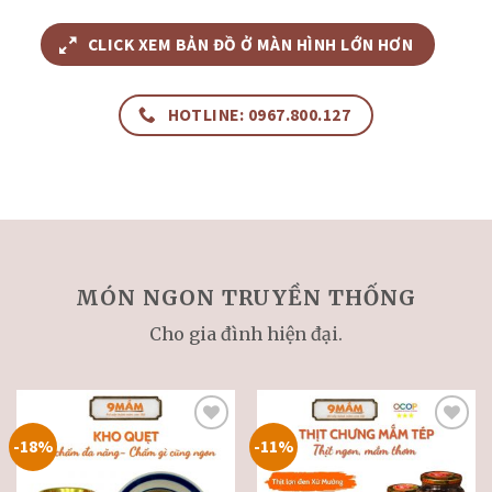
CLICK XEM BẢN ĐỒ Ở MÀN HÌNH LỚN HƠN
HOTLINE: 0967.800.127
MÓN NGON TRUYỀN THỐNG
Cho gia đình hiện đại.
-18%
-11%
Thêm
Thêm
vào
vào
thực
thực
đơn
đơn