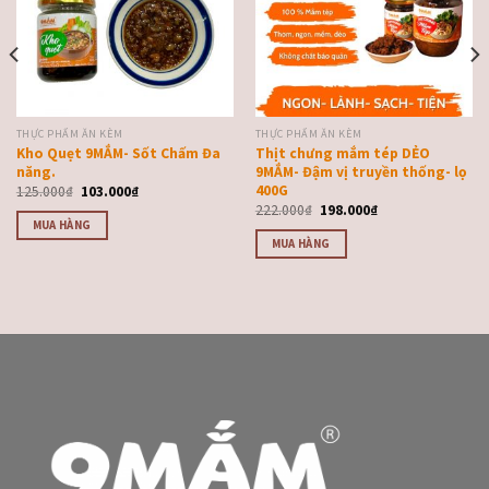
yêu
yêu
thích
thích
THỰC PHẨM ĂN KÈM
THỰC PHẨM ĂN KÈM
Kho Quẹt 9MẮM- Sốt Chấm Đa
Thịt chưng mắm tép DẺO
năng.
9MẮM- Đậm vị truyền thống- lọ
400G
125.000
₫
103.000
₫
222.000
₫
198.000
₫
MUA HÀNG
MUA HÀNG