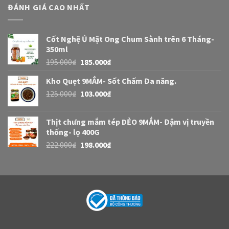
ĐÁNH GIÁ CAO NHẤT
Cốt Nghệ Ủ Mật Ong Chum Sành trên 6 Tháng-
350ml
195.000
₫
185.000
₫
Kho Quẹt 9MẮM- Sốt Chấm Đa năng.
125.000
₫
103.000
₫
Thịt chưng mắm tép DẺO 9MẮM- Đậm vị truyền
thống- lọ 400G
222.000
₫
198.000
₫