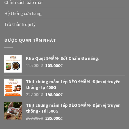
Chính sách bảo mật
Hệ thống cửa hàng
Trở thành đại lý
ĐƯỢC QUAN TÂM NHẤT
Kho Quẹt 9MẮM- Sốt Chấm Đa năng.
125.000
₫
103.000
₫
Thịt chưng mắm tép DẺO 9MẮM- Đậm vị truyền
thống- lọ 400G
222.000
₫
198.000
₫
Thịt chưng mắm tép DẺO 9MẮM- Đậm vị truyền
thống- Túi 500G
260.000
₫
235.000
₫