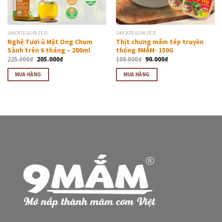
UNCATEGORIZED
UNCATEGORIZED
Nghệ Tươi ủ Mật Ong Chum
Thịt chưng mắm tép truyền
Sành trên 6 tháng – 280ml
thống 9MẮM- 150G
225.000
₫
205.000
₫
108.000
₫
90.000
₫
MUA HÀNG
MUA HÀNG