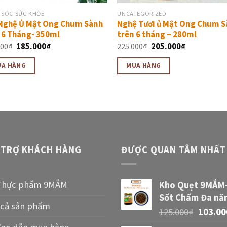
 SÓC SỨC KHỎE
UNCATEGORIZED
Nghệ Ủ Mật Ong Chum Sành
Nghệ Tươi ủ Mật Ong Chum 
 6 Tháng- 350ml
trên 6 tháng – 280ml
000
₫
185.000
₫
225.000
₫
205.000
₫
UA HÀNG
MUA HÀNG
 TRỢ KHÁCH HÀNG
ĐƯỢC QUAN TÂM NHẤT
Thực phẩm 9MẮM
Kho Quẹt 9MẮM
Sốt Chấm Đa nă
 cả sản phẩm
125.000
₫
103.00