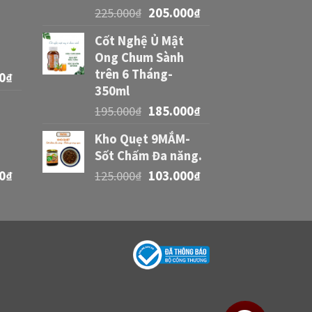
225.000
₫
205.000
₫
Cốt Nghệ Ủ Mật
Ong Chum Sành
trên 6 Tháng-
0
₫
350ml
195.000
₫
185.000
₫
Kho Quẹt 9MẮM-
Sốt Chấm Đa năng.
0
₫
125.000
₫
103.000
₫