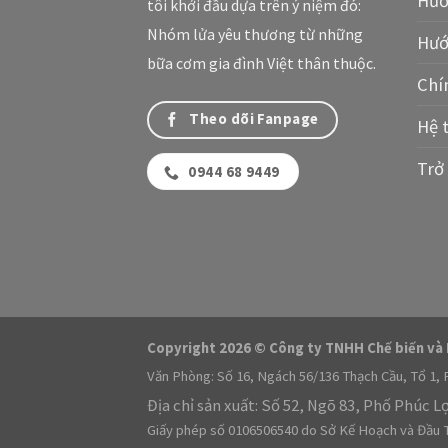
Hướ
tôi khởi đầu dựa trên ý niệm đó:
Nhóm lửa yêu thương từ những
Hướ
bữa cơm gia đình Việt thân thuộc.
Chí
Theo dõi Fanpage
Hệ 
Trở 
0944 68 9449
Copyright 2026 © Công ty TNHH Chế biến và
Văn Phòng: Số 16, Ngách 56/136 Thạch Cầu, Tổ 1, 
Địa chỉ sản xuất: Số 52, Ngõ 83, Phố Phúc L
Giấy phép số 0106506540 do Sở Kế Hoạch và Đầu T