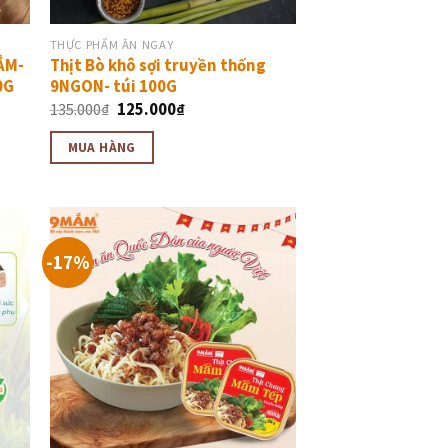
THỰC PHẨM ĂN NGAY
ẮM-
Thịt Bò khô sợi truyền thống
0G
9NGON- túi 100G
135.000
₫
125.000
₫
MUA HÀNG
-17%
êm
Thêm
ào
vào
ực
thực
ơn
đơn
êu
yêu
ích
thích