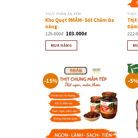
THỰC PHẨM ĂN KÈM
THỰC
Kho Quẹt 9MẮM- Sốt Chấm Đa
Thịt
năng.
Đậm 
125.000
₫
103.000
₫
222.
MUA HÀNG
M
-15%
-5%
Thêm
vào
thực
đơn
yêu
thích