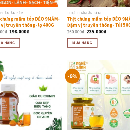
 PHẨM ĂN KÈM
THỰC PHẨM ĂN KÈM
 chưng mắm tép DẺO 9MẮM-
Thịt chưng mắm tép DẺO 9M
vị truyền thống- lọ 400G
Đậm vị truyền thống- Túi 50
000
₫
198.000
₫
260.000
₫
235.000
₫
UA HÀNG
MUA HÀNG
-9%
Thêm
Th
vào
v
thực
th
đơn
đ
yêu
y
thích
th