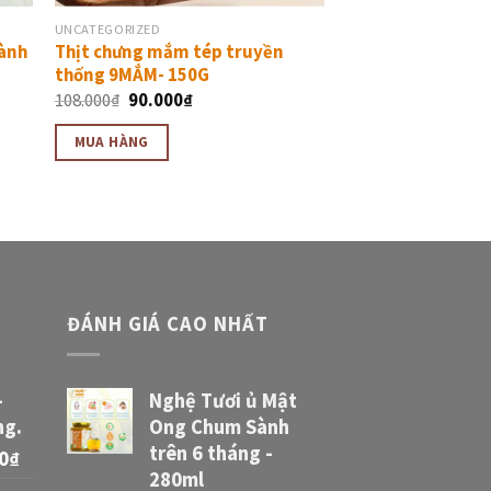
UNCATEGORIZED
Sành
Thịt chưng mắm tép truyền
thống 9MẮM- 150G
108.000
₫
90.000
₫
MUA HÀNG
ĐÁNH GIÁ CAO NHẤT
-
Nghệ Tươi ủ Mật
ng.
Ong Chum Sành
trên 6 tháng -
0
₫
280ml