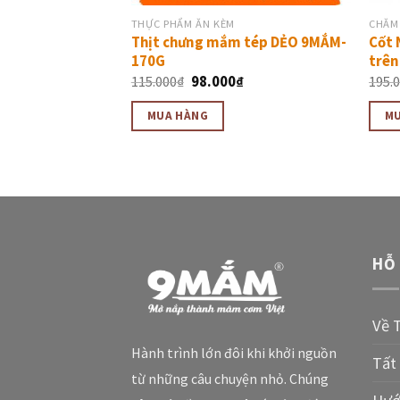
THỰC PHẨM ĂN KÈM
CHĂM
Thịt chưng mắm tép DẺO 9MẮM-
Cốt 
170G
trên
115.000
₫
98.000
₫
195.
MUA HÀNG
M
HỖ
Về 
Hành trình lớn đôi khi khởi nguồn
Tất
từ những câu chuyện nhỏ. Chúng