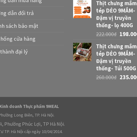
ng dẫn mua hàng
Thịt chưng mắm
tép DẺO 9MẮM-
ng dẫn đổi trả
Đậm vị truyền
thống- lọ 400G
nh sách bảo mật
222.000
₫
198.00
thống cửa hàng
Thịt chưng mắm
thành đại lý
tép DẺO 9MẮM-
Đậm vị truyền
thống- Túi 500G
260.000
₫
235.00
 Kinh doanh Thực phẩm 9MEAL
Phường Long Biên, TP. Hà Nội.
ợi, Phường Phúc Lợi, TP Hà Nội.
ư TP. Hà Nội cấp ngày 10/04/2014.