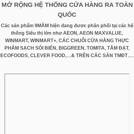
MỞ RỘNG HỆ THỐNG CỬA HÀNG RA TOÀN
QUỐC
Các sản phẩm 9MẮM hiện đang được phân phối tại các hệ
thống Siêu thị lớn như AEON, AEON MAXVALUE,
WINMART, WINMART+, CÁC CHUỖI CỬA HÀNG THỰC
PHẨM SẠCH SÓI BIỂN, BIGGREEN, TOMITA, TÂM ĐẠT,
ECOFOODS, CLEVER FOOD,…& TRÊN CÁC SÀN TMĐT….