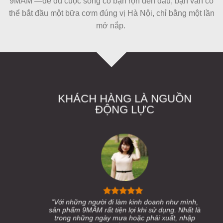
9MẮM —để dù cuộc sống có bận rộn đến đâu, bạn vẫn có
thể bắt đầu một bữa cơm đúng vị Hà Nội, chỉ bằng một lần
mở nắp.
KHÁCH HÀNG LÀ NGUỒN
ĐỘNG LỰC
“Với những người đi làm kinh doanh như mình,
sản phẩm 9MẮM rất tiện lợi khi sử dụng. Nhất là
trong những ngày mưa hoặc phải xuất, nhập