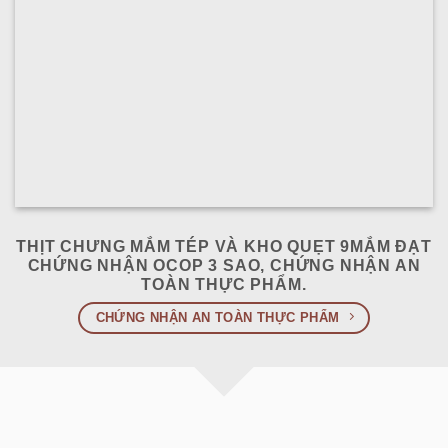
THỊT CHƯNG MẮM TÉP VÀ KHO QUẸT 9MẮM ĐẠT
CHỨNG NHẬN OCOP 3 SAO, CHỨNG NHẬN AN
TOÀN THỰC PHẨM.
CHỨNG NHẬN AN TOÀN THỰC PHẨM