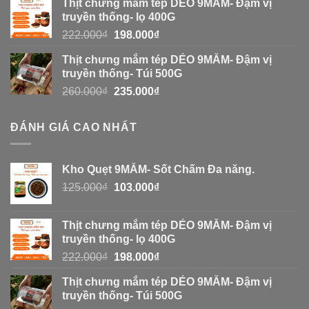
Thịt chưng mắm tép DẺO 9MẮM- Đậm vị
truyền thống- lọ 400G
222.000
₫
198.000
₫
Thịt chưng mắm tép DẺO 9MẮM- Đậm vị
truyền thống- Túi 500G
260.000
₫
235.000
₫
ĐÁNH GIÁ CAO NHẤT
Kho Quẹt 9MẮM- Sốt Chấm Đa năng.
125.000
₫
103.000
₫
Thịt chưng mắm tép DẺO 9MẮM- Đậm vị
truyền thống- lọ 400G
222.000
₫
198.000
₫
Thịt chưng mắm tép DẺO 9MẮM- Đậm vị
truyền thống- Túi 500G