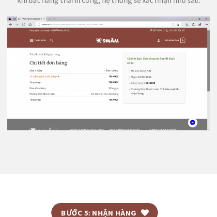
khi đặt hàng thành công, hệ thống sẽ xác nhận như sau:
BƯỚC 5: NHẬN HÀNG