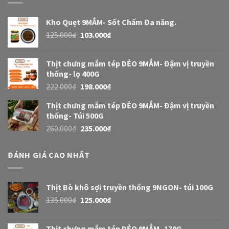
Kho Quẹt 9MẮM- Sốt Chấm Đa năng.
125.000
₫
103.000
₫
Thịt chưng mắm tép DẺO 9MẮM- Đậm vị truyền
thống- lọ 400G
222.000
₫
198.000
₫
Thịt chưng mắm tép DẺO 9MẮM- Đậm vị truyền
thống- Túi 500G
260.000
₫
235.000
₫
ĐÁNH GIÁ CAO NHẤT
Thịt Bò khô sợi truyền thống 9NGON- túi 100G
135.000
₫
125.000
₫
Thịt chưng mắm tép DẺO 9MẮM- 170G