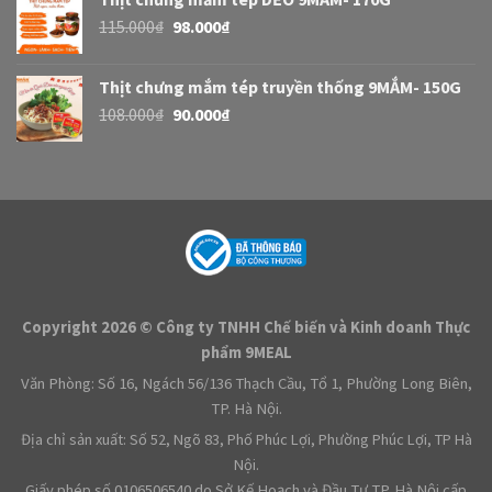
115.000
₫
98.000
₫
Thịt chưng mắm tép truyền thống 9MẮM- 150G
108.000
₫
90.000
₫
Copyright 2026 © Công ty TNHH Chế biến và Kinh doanh Thực
phẩm 9MEAL
Văn Phòng: Số 16, Ngách 56/136 Thạch Cầu, Tổ 1, Phường Long Biên,
TP. Hà Nội.
Địa chỉ sản xuất: Số 52, Ngõ 83, Phố Phúc Lợi, Phường Phúc Lợi, TP Hà
Nội.
Giấy phép số 0106506540 do Sở Kế Hoạch và Đầu Tư TP. Hà Nội cấp