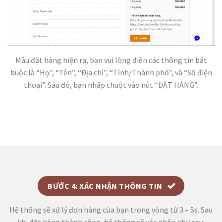
Mẫu đặt hàng hiện ra, bạn vui lòng điền các thông tin bắt
buộc là “Họ”, “Tên”, “Địa chỉ”, “Tỉnh/Thành phố”, và “Số điện
thoại”. Sau đó, bạn nhấp chuột vào nút “ĐẶT HÀNG”.
BƯỚC 4: XÁC NHẬN THÔNG TIN
Hệ thống sẽ xử lý đơn hàng của bạn trong vòng từ 3 – 5s. Sau