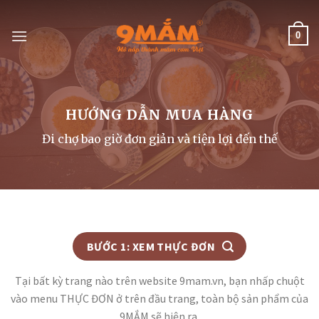
Skip
to
0
content
HƯỚNG DẪN MUA HÀNG
Đi chợ bao giờ đơn giản và tiện lợi đến thế
BƯỚC 1: XEM THỰC ĐƠN
Tại bất kỳ trang nào trên website 9mam.vn, bạn nhấp chuột
vào menu THỰC ĐƠN ở trên đầu trang, toàn bộ sản phẩm của
9MẮM sẽ hiện ra.