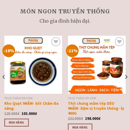
MÓN NGON TRUYỀN THỐNG
Cho gia đình hiện đại.
-18%
-11%
Thêm
Thêm
vào
vào
thực
thực
đơn
đơn
yêu
yêu
thích
thích
THỰC PHẨM ĂN KÈM
THỰC PHẨM ĂN KÈM
Kho Quẹt 9MẮM- Sốt Chấm Đa
Thịt chưng mắm tép DẺO
năng.
9MẮM- Đậm vị truyền thống- lọ
400G
125.000
₫
103.000
₫
222.000
₫
198.000
₫
MUA HÀNG
MUA HÀNG