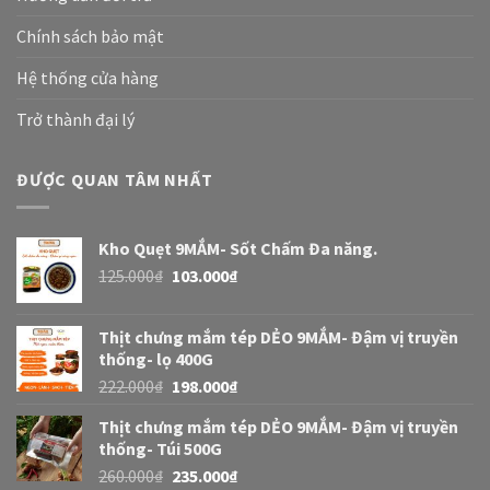
Chính sách bảo mật
Hệ thống cửa hàng
Trở thành đại lý
ĐƯỢC QUAN TÂM NHẤT
Kho Quẹt 9MẮM- Sốt Chấm Đa năng.
125.000
₫
103.000
₫
Thịt chưng mắm tép DẺO 9MẮM- Đậm vị truyền
thống- lọ 400G
222.000
₫
198.000
₫
Thịt chưng mắm tép DẺO 9MẮM- Đậm vị truyền
thống- Túi 500G
260.000
₫
235.000
₫