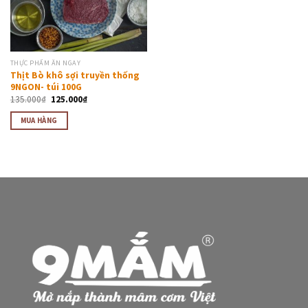
THỰC PHẨM ĂN NGAY
Thịt Bò khô sợi truyền thống
9NGON- túi 100G
135.000
₫
125.000
₫
MUA HÀNG