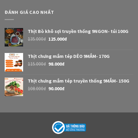
ĐÁNH GIÁ CAO NHẤT
Thịt Bò khô sợi truyền thống 9NGON- túi 100G
135.000
₫
125.000
₫
Thịt chưng mắm tép DẺO 9MẮM- 170G
115.000
₫
98.000
₫
Thịt chưng mắm tép truyền thống 9MẮM- 150G
108.000
₫
90.000
₫