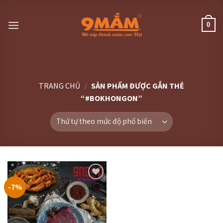
Skip
to
0
content
TRANG CHỦ
/
SẢN PHẨM ĐƯỢC GẮN THẺ
“#BOKHONGON”
-7%
Thêm
vào
thực
đơn
yêu
thích