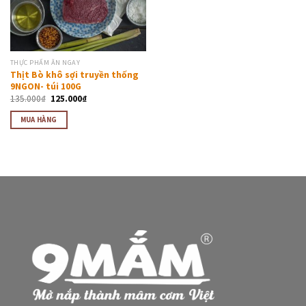
THỰC PHẨM ĂN NGAY
Thịt Bò khô sợi truyền thống
9NGON- túi 100G
135.000
₫
125.000
₫
MUA HÀNG