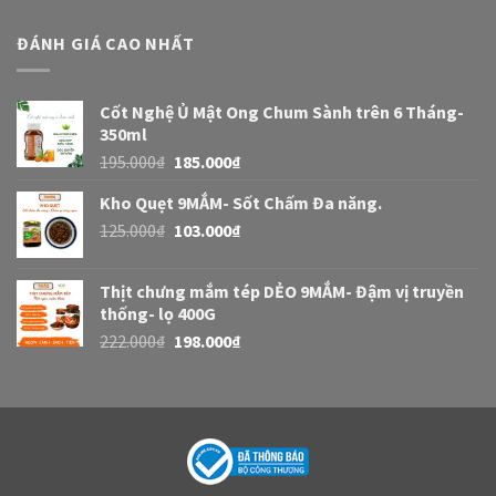
ĐÁNH GIÁ CAO NHẤT
Cốt Nghệ Ủ Mật Ong Chum Sành trên 6 Tháng-
350ml
195.000
₫
185.000
₫
Kho Quẹt 9MẮM- Sốt Chấm Đa năng.
125.000
₫
103.000
₫
Thịt chưng mắm tép DẺO 9MẮM- Đậm vị truyền
thống- lọ 400G
222.000
₫
198.000
₫