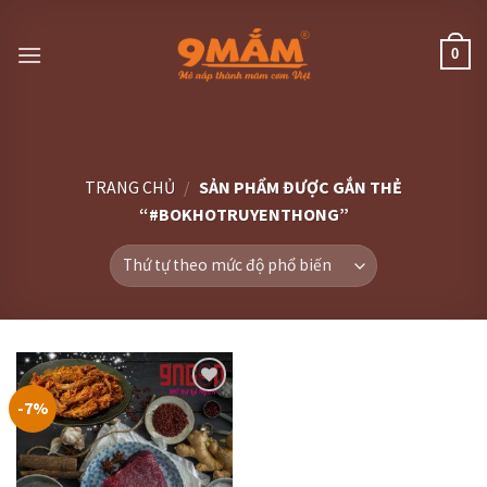
Skip
to
0
content
TRANG CHỦ
/
SẢN PHẨM ĐƯỢC GẮN THẺ
“#BOKHOTRUYENTHONG”
-7%
Thêm
vào
thực
đơn
yêu
thích