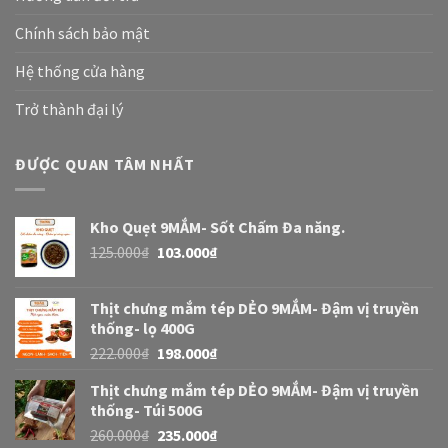
Chính sách bảo mật
Hệ thống cửa hàng
Trở thành đại lý
ĐƯỢC QUAN TÂM NHẤT
Kho Quẹt 9MẮM- Sốt Chấm Đa năng.
125.000
₫
103.000
₫
Thịt chưng mắm tép DẺO 9MẮM- Đậm vị truyền
thống- lọ 400G
222.000
₫
198.000
₫
Thịt chưng mắm tép DẺO 9MẮM- Đậm vị truyền
thống- Túi 500G
260.000
₫
235.000
₫