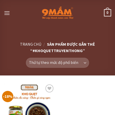
Skip
to
0
content
TRANG CHỦ
/
SẢN PHẨM ĐƯỢC GẮN THẺ
“#KHOQUETTRUYENTHONG”
-18%
Thêm
vào
thực
đơn
yêu
thích