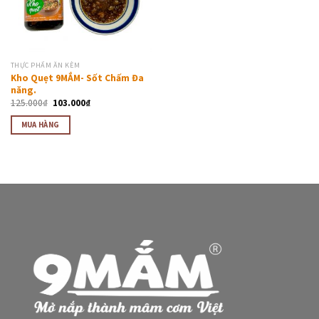
THỰC PHẨM ĂN KÈM
Kho Quẹt 9MẮM- Sốt Chấm Đa
năng.
125.000
₫
103.000
₫
MUA HÀNG