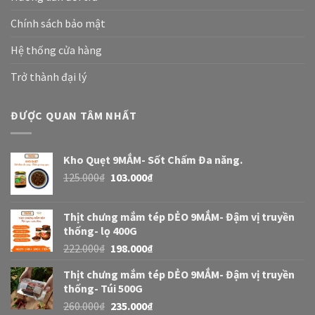
Chính sách bảo mật
Hệ thống cửa hàng
Trở thành đại lý
ĐƯỢC QUAN TÂM NHẤT
Kho Quẹt 9MẮM- Sốt Chấm Đa năng.
125.000
₫
103.000
₫
Thịt chưng mắm tép DẺO 9MẮM- Đậm vị truyền
thống- lọ 400G
222.000
₫
198.000
₫
Thịt chưng mắm tép DẺO 9MẮM- Đậm vị truyền
thống- Túi 500G
260.000
₫
235.000
₫