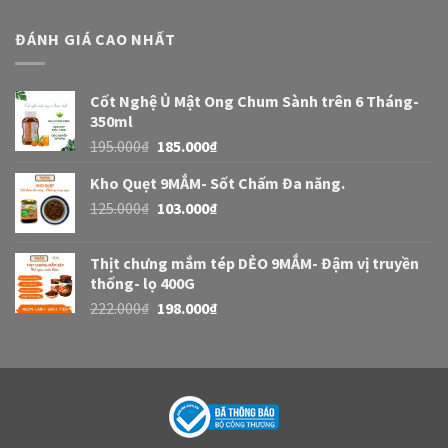
ĐÁNH GIÁ CAO NHẤT
Cốt Nghệ Ủ Mật Ong Chum Sành trên 6 Tháng-
350ml
195.000
₫
185.000
₫
Kho Quẹt 9MẮM- Sốt Chấm Đa năng.
125.000
₫
103.000
₫
Thịt chưng mắm tép DẺO 9MẮM- Đậm vị truyền
thống- lọ 400G
222.000
₫
198.000
₫