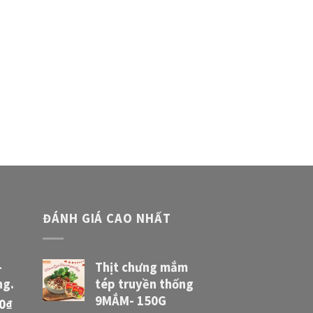
ĐÁNH GIÁ CAO NHẤT
-
Thịt chưng mắm
ng.
tép truyền thống
9MẮM- 150G
0
₫