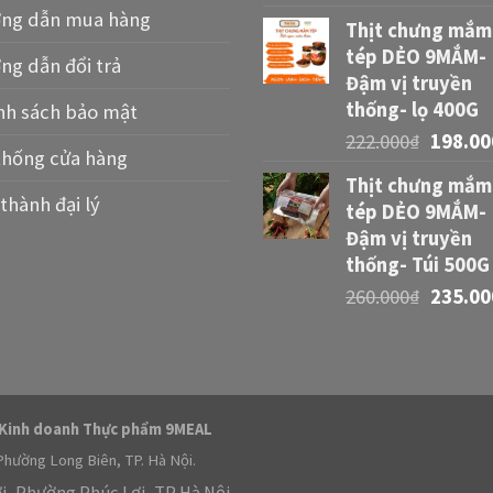
ng dẫn mua hàng
Thịt chưng mắm
tép DẺO 9MẮM-
ng dẫn đổi trả
Đậm vị truyền
thống- lọ 400G
nh sách bảo mật
222.000
₫
198.00
thống cửa hàng
Thịt chưng mắm
thành đại lý
tép DẺO 9MẮM-
Đậm vị truyền
thống- Túi 500G
260.000
₫
235.00
 Kinh doanh Thực phẩm 9MEAL
Phường Long Biên, TP. Hà Nội.
ợi, Phường Phúc Lợi, TP Hà Nội.