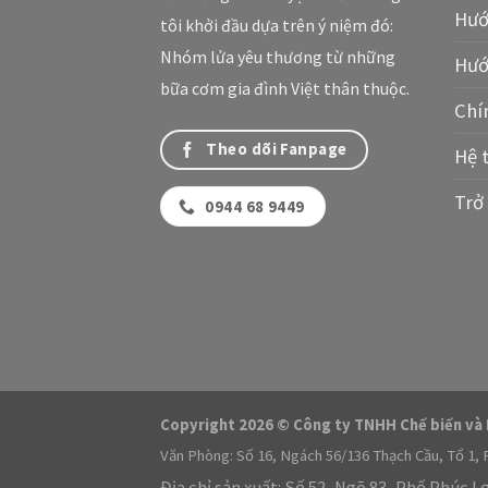
Hướ
tôi khởi đầu dựa trên ý niệm đó:
Nhóm lửa yêu thương từ những
Hướ
bữa cơm gia đình Việt thân thuộc.
Chí
Theo dõi Fanpage
Hệ 
Trở 
0944 68 9449
Copyright 2026 © Công ty TNHH Chế biến và
Văn Phòng: Số 16, Ngách 56/136 Thạch Cầu, Tổ 1, 
Địa chỉ sản xuất: Số 52, Ngõ 83, Phố Phúc L