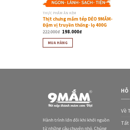
THỰC PHẨM ĂN KÈM
Thịt chưng mắm tép DẺO 9MẮM-
Đậm vị truyền thống- lọ 400G
222.000
₫
198.000
₫
MUA HÀNG
HỖ
Về 
Hành trình lớn đôi khi khởi nguồn
Tất
từ những câu chuyện nhỏ. Chúng