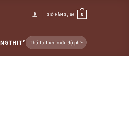
GIỎ HÀNG /
0
₫
0
UNGTHIT”