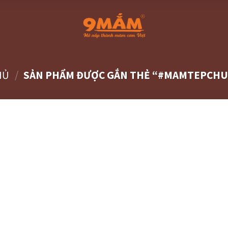
HỦ
/
SẢN PHẨM ĐƯỢC GẮN THẺ “#MAMTEPCH