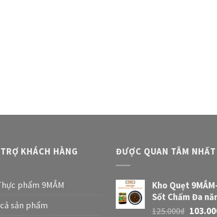
 TRỢ KHÁCH HÀNG
ĐƯỢC QUAN TÂM NHẤT
Thực phẩm 9MẮM
Kho Quẹt 9MẮM
Sốt Chấm Đa nă
 cả sản phẩm
125.000
₫
103.00