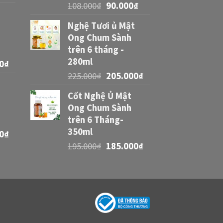
108.000
₫
90.000
₫
Nghệ Tươi ủ Mật
Ong Chum Sành
trên 6 tháng -
280ml
0
₫
225.000
₫
205.000
₫
Cốt Nghệ Ủ Mật
Ong Chum Sành
trên 6 Tháng-
350ml
0
₫
195.000
₫
185.000
₫