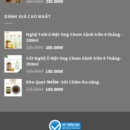
260.000
₫
235.000
₫
ĐÁNH GIÁ CAO NHẤT
Nghệ Tươi ủ Mật Ong Chum Sành trên 6 tháng -
280ml
225.000
₫
205.000
₫
Cốt Nghệ Ủ Mật Ong Chum Sành trên 6 Tháng-
350ml
195.000
₫
185.000
₫
Kho Quẹt 9MẮM- Sốt Chấm Đa năng.
125.000
₫
103.000
₫