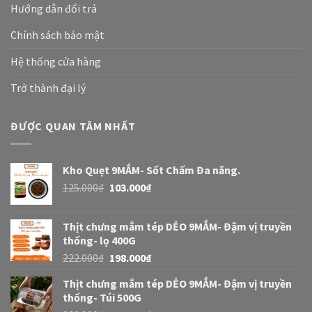
Hướng dẫn đổi trả
Chính sách bảo mật
Hệ thống cửa hàng
Trở thành đại lý
ĐƯỢC QUAN TÂM NHẤT
Kho Quẹt 9MẮM- Sốt Chấm Đa năng.
125.000
₫
103.000
₫
Thịt chưng mắm tép DẺO 9MẮM- Đậm vị truyền
thống- lọ 400G
222.000
₫
198.000
₫
Thịt chưng mắm tép DẺO 9MẮM- Đậm vị truyền
thống- Túi 500G