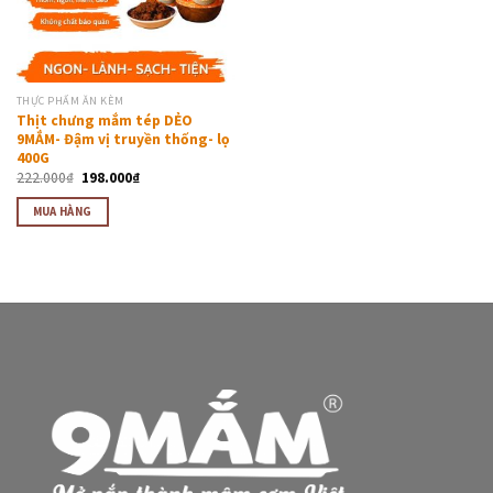
THỰC PHẨM ĂN KÈM
Thịt chưng mắm tép DẺO
9MẮM- Đậm vị truyền thống- lọ
400G
222.000
₫
198.000
₫
MUA HÀNG