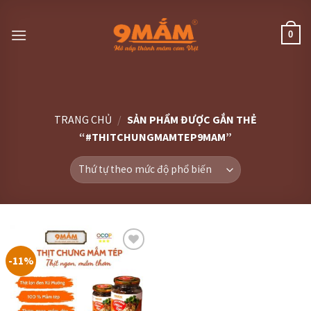
Skip
to
0
content
TRANG CHỦ
/
SẢN PHẨM ĐƯỢC GẮN THẺ
“#THITCHUNGMAMTEP9MAM”
-11%
Thêm
vào
thực
đơn
yêu
thích